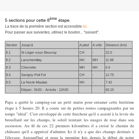
ème
5 sections
pour cette
8
étape.
La trace de la première section est accessible
ici
.
Pour passer aux suivantes, utilisez le bouton... "suivant".
Section
Jusqu'à
A pied
A vélo
Distance (km)
8.1
St-Léger-sous-Beuvray
CH
-
22.0
8.2
Larochemillay
NH
MH
11.98
8.3
Chevrette
MH
NH
6.0
8.4
Savigny-Poil-Fol
CH
-
12.75
8.5
La-Nocle-Maulaix
NH
-
7.42
Départ : 5h20 - Arrivée : 12h30
60.15
Papa a quitté le camping-car au petit matin pour entamer cette huitième
étape à 5 heures 20. Il a couru sur de petites routes campagnardes par un
temps "idéal". C'est enveloppé de cette fraicheur qu'il a assisté à la levée du
brouillard sur les champs, le soleil teintant les nuages de rose dans son
ascension. Au fil de ces 22 premiers kilomètres il a croisé le chemin de
châteaux qu'il a apprécié d'admirer. Ici il n'y a que des champs destinés à
l'élevage. Aujourd'hui et pour la première fois depuis le début de notre