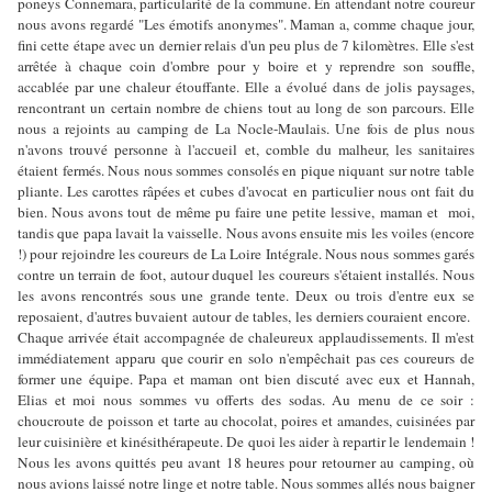
poneys Connemara, particularité de la commune. En attendant notre coureur
nous avons regardé "Les émotifs anonymes". Maman a, comme chaque jour,
fini cette étape avec un dernier relais d'un peu plus de 7 kilomètres. Elle s'est
arrêtée à chaque coin d'ombre pour y boire et y reprendre son souffle,
accablée par une chaleur étouffante. Elle a évolué dans de jolis paysages,
rencontrant un certain nombre de chiens tout au long de son parcours. Elle
nous a rejoints au camping de La Nocle-Maulais. Une fois de plus nous
n'avons trouvé personne à l'accueil et, comble du malheur, les sanitaires
étaient fermés. Nous nous sommes consolés en pique niquant sur notre table
pliante. Les carottes râpées et cubes d'avocat en particulier nous ont fait du
bien. Nous avons tout de même pu faire une petite lessive, maman et moi,
tandis que papa lavait la vaisselle. Nous avons ensuite mis les voiles (encore
!) pour rejoindre les coureurs de La Loire Intégrale. Nous nous sommes garés
contre un terrain de foot, autour duquel les coureurs s'étaient installés. Nous
les avons rencontrés sous une grande tente. Deux ou trois d'entre eux se
reposaient, d'autres buvaient autour de tables, les derniers couraient encore.
Chaque arrivée était accompagnée de chaleureux applaudissements. Il m'est
immédiatement apparu que courir en solo n'empêchait pas ces coureurs de
former une équipe. Papa et maman ont bien discuté avec eux et Hannah,
Elias et moi nous sommes vu offerts des sodas. Au menu de ce soir :
choucroute de poisson et tarte au chocolat, poires et amandes, cuisinées par
leur cuisinière et kinésithérapeute. De quoi les aider à repartir le lendemain !
Nous les avons quittés peu avant 18 heures pour retourner au camping, où
nous avions laissé notre linge et notre table. Nous sommes allés nous baigner