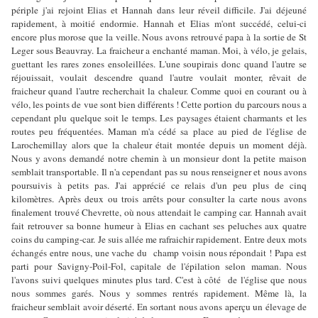
périple j'ai rejoint Elias et Hannah dans leur réveil difficile. J'ai déjeuné
rapidement, à moitié endormie. Hannah et Elias m'ont succédé, celui-ci
encore plus morose que la veille. Nous avons retrouvé papa à la sortie de St
Leger sous Beauvray. La fraicheur a enchanté maman. Moi, à vélo, je gelais,
guettant les rares zones ensoleillées. L'une soupirais donc quand l'autre se
réjouissait, voulait descendre quand l'autre voulait monter, rêvait de
fraicheur quand l'autre recherchait la chaleur. Comme quoi en courant ou à
vélo, les points de vue sont bien différents ! Cette portion du parcours nous a
cependant plu quelque soit le temps. Les paysages étaient charmants et les
routes peu fréquentées. Maman m'a cédé sa place au pied de l'église de
Larochemillay alors que la chaleur était montée depuis un moment déjà.
Nous y avons demandé notre chemin à un monsieur dont la petite maison
semblait transportable. Il n'a cependant pas su nous renseigner et nous avons
poursuivis à petits pas. J'ai apprécié ce relais d'un peu plus de cinq
kilomètres. Après deux ou trois arrêts pour consulter la carte nous avons
finalement trouvé Chevrette, où nous attendait le camping car. Hannah avait
fait retrouver sa bonne humeur à Elias en cachant ses peluches aux quatre
coins du camping-car. Je suis allée me rafraichir rapidement. Entre deux mots
échangés entre nous, une vache du champ voisin nous répondait ! Papa est
parti pour Savigny-Poil-Fol, capitale de l'épilation selon maman. Nous
l'avons suivi quelques minutes plus tard. C'est à côté de l'église que nous
nous sommes garés. Nous y sommes rentrés rapidement. Même là, la
fraicheur semblait avoir déserté. En sortant nous avons aperçu un élevage de