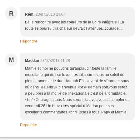
R
Rémi
23/07/2013 23:04
Belle rencontre avec les coureurs de la Loire Intégrale ! La
route se poursuit, la chaleur devrait s'atténuer...courage...
Répondre
M
Maddan
23/07/2013 11:28
Mamie et moi ne pouvons qu'applaudir toute la famille
mosellane qui doît se lever très tôt,courrir sous un soleil de
plomb,rameuter le duo Hannah Elias,avant de s'ébrouer sous
où dans l'eau<br /> bienvenue!<br /> demain soir,vous serez
à peu près à la moitié de l'hexagonale:c'est déjà formidable!
<br /> Courage à tous.Nous serons là,avec vous,à compter du
vendredi 26.Un bravo très spécial à Marion pour ses
excellents commentaires.<br /> Bises à tous .Papy et Mamie.
Répondre