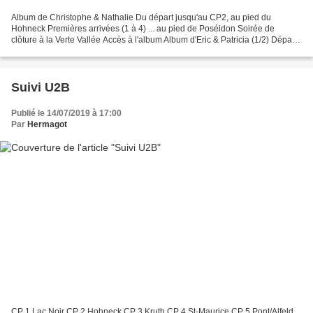
Album de Christophe & Nathalie Du départ jusqu'au CP2, au pied du
Hohneck Premières arrivées (1 à 4) ... au pied de Poséidon Soirée de
clôture à la Verte Vallée Accès à l'album Album d'Eric & Patricia (1/2) Départ
CP 1 : Lac Noir... pas le ravito du Trail...
Suivi U2B
Publié le 14/07/2019 à 17:00
Par
Hermagot
CP 1 Lac Noir CP 2 Hohneck CP 3 Kruth CP 4 St-Maurice CP 5 Pont/Alfeld