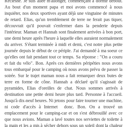
Reclesne. Je suis allée m'allonger, commençant à dormir debout.
Au bout d'un moment papa et moi avons commencé à nous
inquiéter, nos deux sportives ayant déjà une vingtaine de minutes
de retard. Elias, qu'un tremblement de terre ne ferait pas tiquer,
découvrait qu'il pouvait s'enfermer dans la penderie depuis
l'intérieur. Maman et Hannah sont finalement arrivées à bon port,
une demi heure après l'heure à laquelle elles auraient normalement
du arriver. S'étant terminée à midi et demi, c'est notre plus petite
journée depuis le début de ce périple. J'ai demandé à ma soeur ce
qu'elles ont fait pendant tout ce temps. Sa réponse : "On a couru
et fait du vélo". Bon. Après ces dernières péripéties nous avons
tous embarqué pour le camping où nous avons prévu de passer la
soirée. Sur le trajet maman nous a fait remarquer deux butes de
terre en forme de cône. Hannah a déclaré qu'il s'agissait de
pyramides, Elias d'oreilles de chat. Nous sommes arrivés à
destination une petite demi heure plus tard. Personne à l'accueil.
Jusqu'à dix-neuf heures. Ni jetons pour faire tourner une machine,
ni code d'accès à Internet
donc. Bon. On a trouvé un
emplacement pour le camping-car et on s'est débrouillé avec ce
que nous avions. Maman a lavé toutes nos serviettes de toilette à
la main et les a mis à sécher dehors sous un soleil dont la chaleur