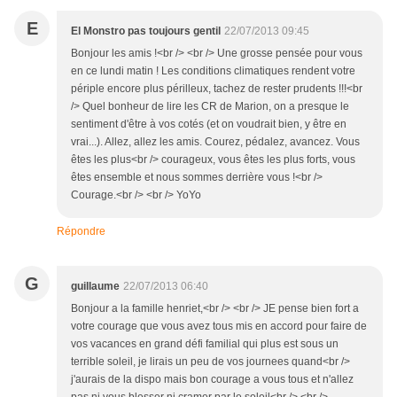
E
El Monstro pas toujours gentil
22/07/2013 09:45
Bonjour les amis !<br /> <br /> Une grosse pensée pour vous
en ce lundi matin ! Les conditions climatiques rendent votre
périple encore plus périlleux, tachez de rester prudents !!!<br
/> Quel bonheur de lire les CR de Marion, on a presque le
sentiment d'être à vos cotés (et on voudrait bien, y être en
vrai...). Allez, allez les amis. Courez, pédalez, avancez. Vous
êtes les plus<br /> courageux, vous êtes les plus forts, vous
êtes ensemble et nous sommes derrière vous !<br />
Courage.<br /> <br /> YoYo
Répondre
G
guillaume
22/07/2013 06:40
Bonjour a la famille henriet,<br /> <br /> JE pense bien fort a
votre courage que vous avez tous mis en accord pour faire de
vos vacances en grand défi familial qui plus est sous un
terrible soleil, je lirais un peu de vos journees quand<br />
j'aurais de la dispo mais bon courage a vous tous et n'allez
pas ni vous blesser ni cramer par le soleil<br /> <br />