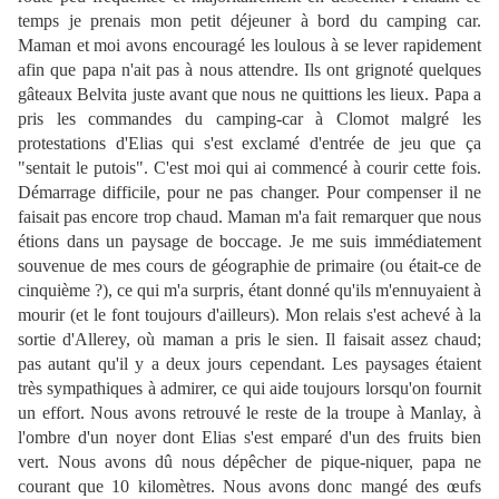
temps je prenais mon petit déjeuner à bord du camping car.
Maman et moi avons encouragé les loulous à se lever rapidement
afin que papa n'ait pas à nous attendre. Ils ont grignoté quelques
gâteaux Belvita juste avant que nous ne quittions les lieux. Papa a
pris les commandes du camping-car à Clomot malgré les
protestations d'Elias qui s'est exclamé d'entrée de jeu que ça
"sentait le putois". C'est moi qui ai commencé à courir cette fois.
Démarrage difficile, pour ne pas changer. Pour compenser il ne
faisait pas encore trop chaud. Maman m'a fait remarquer que nous
étions dans un paysage de boccage. Je me suis immédiatement
souvenue de mes cours de géographie de primaire (ou était-ce de
cinquième ?), ce qui m'a surpris, étant donné qu'ils m'ennuyaient à
mourir (et le font toujours d'ailleurs). Mon relais s'est achevé à la
sortie d'Allerey, où maman a pris le sien. Il faisait assez chaud;
pas autant qu'il y a deux jours cependant. Les paysages étaient
très sympathiques à admirer, ce qui aide toujours lorsqu'on fournit
un effort. Nous avons retrouvé le reste de la troupe à Manlay, à
l'ombre d'un noyer dont Elias s'est emparé d'un des fruits bien
vert. Nous avons dû nous dépêcher de pique-niquer, papa ne
courant que 10 kilomètres. Nous avons donc mangé des œufs