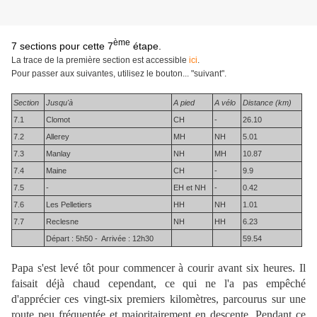
ème
7 sections
pour cette
7
étape.
La trace de la première section est accessible
ici
.
Pour passer aux suivantes, utilisez le bouton... "suivant".
Section
Jusqu'à
A pied
A vélo
Distance (km)
7.1
Clomot
CH
-
26.10
7.2
Allerey
MH
NH
5.01
7.3
Manlay
NH
MH
10.87
7.4
Maine
CH
-
9.9
7.5
-
EH et NH
-
0.42
7.6
Les Pelletiers
HH
NH
1.01
7.7
Reclesne
NH
HH
6.23
Départ : 5h50 - Arrivée : 12h30
59.54
Papa s'est levé tôt pour commencer à courir avant six heures. Il
faisait déjà chaud cependant, ce qui ne l'a pas empêché
d'apprécier ces vingt-six premiers kilomètres, parcourus sur une
route peu fréquentée et majoritairement en descente. Pendant ce