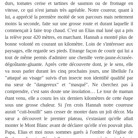
durs, tomates cerise et tartines de saumon ou de fromage en
vitesse, ce qui n'est jamais très agréable. Notre coureur, quant à
lui, a apprécié la première moitié de son parcours mais nettement
moins la seconde, faite sur une grosse route et durant laquelle il
commençait à faire trop chaud. C'est un Elias mal luné qui a pris
la relève pour 420 mètres, en marchant. Hannah a montré plus de
bonne volonté en courant un kilomètre. Loin de s'intéresser aux
paysages, elle regarde ses pieds. Etrange façon de courir qui lui a
tout de même permis d'admirer une chenille verte-jaune-écrasée-
dégoûtante-gluante. Après cette découverte dont, je le sens, elle
va nous parler durant les cinq prochains jours, une libellule l'a
"attaqué au visage" suivis d'un insecte non identifié qualifié par
ma sœur de "dangereux" et "masqué". Ne cherchez pas à
comprendre, c'est sans doute une insolation… Le tour de maman
étant venu, elle a couru les six derniers kilomètres de cette étape
sous une grosse chaleur. Si j'en crois Hannah notre coureuse
aurait "cuit-bouilli" sans cesser de monter dans un joli décor. Ma
sœur a découvert le premier plateau, s'extasiant qu'elle allait
monter le Mont Blanc avant de déclarer qu'elle n'en pouvait plus.
Papa, Elias et moi nous sommes garés à l'ombre de l'église de