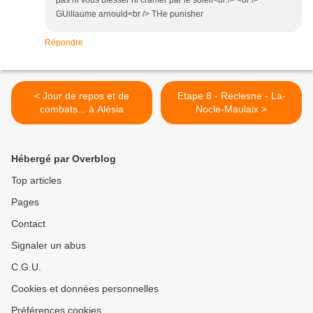
GUillaume arnould<br /> THe punisher
Répondre
< Jour de repos et de
Etape 8 - Reclesne - La-
combats... à Alésia
Nocle-Maulaix >
Hébergé par Overblog
Top articles
Pages
Contact
Signaler un abus
C.G.U.
Cookies et données personnelles
Préférences cookies