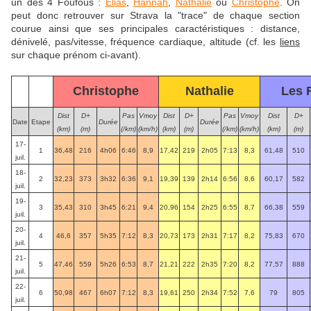
un des 4 Foufous :
Elias
,
Hannah
,
Nathalie
ou
Christophe
. On
peut donc retrouver sur Strava la "trace" de chaque section
courue ainsi que ses principales caractéristiques : distance,
dénivelé, pas/vitesse, fréquence cardiaque, altitude (cf. les
liens
sur chaque prénom ci-avant).
Christophe
Nathalie
Les 
Dist
D+
Pas
Vmoy
Dist
D+
Pas
Vmoy
Dist
D+
Date
Etape
Durée
Durée
(km)
(m)
(/km)
(km/h)
(km)
(m)
(/km)
(km/h)
(km)
(m)
17-
1
36,48
216
4h06
6:46
8,9
17,42
219
2h05
7:13
8,3
61,48
510
juil.
18-
2
32,23
373
3h32
6:36
9,1
19,39
139
2h14
6:56
8,6
60,17
582
juil.
19-
3
35,43
310
3h45
6:21
9,4
20,96
154
2h25
6:55
8,7
66,38
559
juil.
20-
4
46,6
357
5h35
7:12
8,3
20,73
173
2h31
7:17
8,2
75,83
670
juil.
21-
5
47,46
559
5h26
6:53
8,7
21,21
222
2h35
7:20
8,2
77,57
888
juil.
22-
6
50,98
467
6h07
7:12
8,3
19,61
250
2h34
7:52
7,6
79
805
juil.