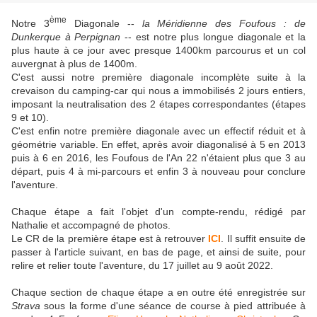
ème
Notre 3
Diagonale --
la Méridienne des Foufous : de
Dunkerque à Perpignan
-- est notre plus longue diagonale et la
plus haute à ce jour avec presque 1400km parcourus et un col
auvergnat à plus de 1400m.
C'est aussi notre première diagonale incomplète suite à la
crevaison du camping-car qui nous a immobilisés 2 jours entiers,
imposant la neutralisation des 2 étapes correspondantes (étapes
9 et 10).
C'est enfin notre première diagonale avec un effectif réduit et à
géométrie variable. En effet, après avoir diagonalisé à 5 en 2013
puis à 6 en 2016, les Foufous de l'An 22 n'étaient plus que 3 au
départ, puis 4 à mi-parcours et enfin 3 à nouveau pour conclure
l'aventure.
Chaque étape a fait l'objet d'un compte-rendu, rédigé par
Nathalie et accompagné de photos.
Le CR de la première étape est à retrouver
ICI
. Il suffit ensuite de
passer à l'article suivant, en bas de page, et ainsi de suite, pour
relire et relier toute l'aventure, du 17 juillet au 9 août 2022.
Chaque section de chaque étape a en outre été enregistrée sur
Strava
sous la forme d'une séance de course à pied attribuée à