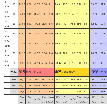
03-
17
44,27
676
4h52
6:36
9,1
19,94
220
2h28
7:26
8,1
69,58
995
août
04-
18
34,01
545
3h47
6:41
9,0
20,79
317
2h45
7:57
7,5
67,74
910
août
05-
19
37,64
841
4h26
7:05
8,5
16,9
57
1h55
6:48
8,8
62,53
994
août
06-
20
27,89
586
3h06
6:40
9,0
19,48
296
2h22
7:18
8,2
57,41
905
août
07-
21
33,41
314
3h45
6:45
8,9
16,85
494
2h24
8:36
7,0
63,43
1022
août
08-
22
44,13
423
4h53
6:38
9,0
18,47
199
2h02
6:38
9,0
76,51
713
août
09-
23
35,83
333
4h14
7:06
8,4
20,37
61
2h18
6:48
8,8
68,2
481
août
815
405
1398
TOTAL
10591
91h46
4818
49h07
17627
min
27,9
189
3h00
6:21
8,3
16,4
53
1h55
6:38
7,0
56,4
242
max
51,0
1007
6h07
7:12
9,4
23,3
494
2h45
8:36
9,0
79,0
1439
moy
38,8
504
4h22
6:44
8,9
19,3
229
2h20
7:16
8,3
66,6
839
Dist
D+
Pas
Vmoy
Dist
D+
Pas
Vmoy
Dist
D+
Durée
Durée
(km)
(m)
(/km)
(km/h)
(km)
(m)
(/km)
(km/h)
(km)
(m)