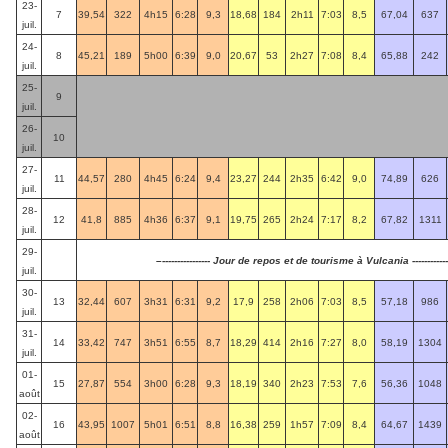
23-
7
39,54
322
4h15
6:28
9,3
18,68
184
2h11
7:03
8,5
67,04
637
juil.
24-
8
45,21
189
5h00
6:39
9,0
20,67
53
2h27
7:08
8,4
65,88
242
juil.
25-
9
juil.
26-
10
juil.
27-
11
44,57
280
4h45
6:24
9,4
23,27
244
2h35
6:42
9,0
74,89
626
juil.
28-
12
41,8
885
4h36
6:37
9,1
19,75
265
2h24
7:17
8,2
67,82
1311
juil.
29-
–---------------- Jour de repos et de tourisme à Vulcania -------------
juil.
30-
13
32,44
607
3h31
6:31
9,2
17,9
258
2h06
7:03
8,5
57,18
986
juil.
31-
14
33,42
747
3h51
6:55
8,7
18,29
414
2h16
7:27
8,0
58,19
1304
juil.
01-
15
27,87
554
3h00
6:28
9,3
18,19
340
2h23
7:53
7,6
56,36
1048
août
02-
16
43,95
1007
5h01
6:51
8,8
16,38
259
1h57
7:09
8,4
64,67
1439
août