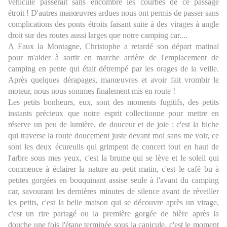
véhicule passerait sans encombre les courbes de ce passage
étroit ! D'autres manœuvres ardues nous ont permis de passer sans
complications des ponts étroits faisant suite à des virages à angle
droit sur des routes aussi larges que notre camping car....
A Faux la Montagne, Christophe a retardé son départ matinal
pour m'aider à sortir en marche arrière de l'emplacement de
camping en pente qui était détrempé par les orages de la veille.
Après quelques dérapages, manœuvres et avoir fait vrombir le
moteur, nous nous sommes finalement mis en route !
Les petits bonheurs, eux, sont des moments fugitifs, des petits
instants précieux que notre esprit collectionne pour mettre en
réserve un peu de lumière, de douceur et de joie : c'est la biche
qui traverse la route doucement juste devant moi sans me voir, ce
sont les deux écureuils qui grimpent de concert tout en haut de
l'arbre sous mes yeux, c'est la brume qui se lève et le soleil qui
commence à éclairer la nature au petit matin, c'est le café bu à
petites gorgées en bouquinant assise seule à l'avant du camping
car, savourant les dernières minutes de silence avant de réveiller
les petits, c'est la belle maison qui se découvre après un virage,
c'est un rire partagé ou la première gorgée de bière après la
douche une fois l'étape terminée sous la canicule, c'est le moment