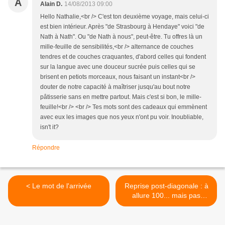
A
Alain D.
14/08/2013 09:00
Hello Nathalie,<br /> C'est ton deuxième voyage, mais celui-ci
est bien intérieur. Après "de Strasbourg à Hendaye" voici "de
Nath à Nath". Ou "de Nath à nous", peut-être. Tu offres là un
mille-feuille de sensibilités,<br /> alternance de couches
tendres et de couches craquantes, d'abord celles qui fondent
sur la langue avec une douceur sucrée puis celles qui se
brisent en petiots morceaux, nous faisant un instant<br />
douter de notre capacité à maîtriser jusqu'au bout notre
pâtisserie sans en mettre partout. Mais c'est si bon, le mille-
feuille!<br /> <br /> Tes mots sont des cadeaux qui emmènent
avec eux les images que nos yeux n'ont pu voir. Inoubliable,
isn't it?
Répondre
< Le mot de l'arrivée
Reprise post-diagonale : à
allure 100... mais pas
seulement >