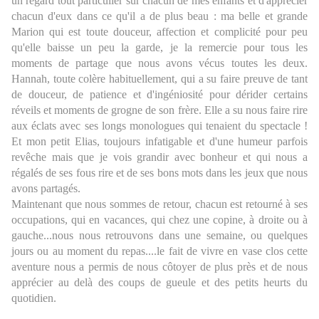
un regard tout particulier sur chacun de mes enfants et d'apprécier
chacun d'eux dans ce qu'il a de plus beau : ma belle et grande
Marion qui est toute douceur, affection et complicité pour peu
qu'elle baisse un peu la garde, je la remercie pour tous les
moments de partage que nous avons vécus toutes les deux.
Hannah, toute colère habituellement, qui a su faire preuve de tant
de douceur, de patience et d'ingéniosité pour dérider certains
réveils et moments de grogne de son frère. Elle a su nous faire rire
aux éclats avec ses longs monologues qui tenaient du spectacle !
Et mon petit Elias, toujours infatigable et d'une humeur parfois
revêche mais que je vois grandir avec bonheur et qui nous a
régalés de ses fous rire et de ses bons mots dans les jeux que nous
avons partagés.
Maintenant que nous sommes de retour, chacun est retourné à ses
occupations, qui en vacances, qui chez une copine, à droite ou à
gauche...nous nous retrouvons dans une semaine, ou quelques
jours ou au moment du repas....le fait de vivre en vase clos cette
aventure nous a permis de nous côtoyer de plus près et de nous
apprécier au delà des coups de gueule et des petits heurts du
quotidien.