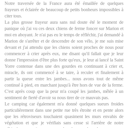
Notre traversée de la France aura été émaillée de quelques
frayeurs et éclairée de beaucoup de petits bonheurs impossibles à
citer tous.
La plus grosse frayeur aura sans nul doute été le moment de
panique où j'ai vu ces deux chiens de ferme foncer sur Marion et
moi en aboyant. Je n'ai pas eu le temps de réfléchir, j'ai demandé à
Marion de s'arrêter et de descendre de son vélo, je me suis mise
devant et j'ai attendu que les chiens soient proches de nous pour
commencer à crier après eux, me disant qu'il fallait que je leur
donne l'impression d'être plus forte qu'eux, je leur ai lancé la Saint
Yorre contenue dans une des gourdes en continuant à crier et,
miracle, ils ont commencé à se taire, à reculer et finalement à
partir la queue entre les jambes... nous avons tout de même
continué à pied, en marchant jusqu'à être hors de vue de la ferme.
C'est après coup que la peur m'a coupé les jambes, mêlée à un
sentiment de fierté d'avoir su nous tirer de ce mauvais pas.
Le camping car également m'a donné quelques sueurs froides
particulièrement dans une petite rue très étroite et en pente alors
que les rétroviseurs touchaient quasiment les murs envahis de
végétation et que je vérifiais sans cesse si l'arrière de notre