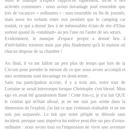
Mais le manque d'espace rapproche également, incite à des
activités communes : nous avons davantage joué ensemble que
lors de vacances « ordinaires » : tous ensemble en fin de journée,
mais aussi les enfants entre eux pendant que le camping car
roulait, ce qui a donné lieu à de mémorables éclats de rire d'Elias
surtout quand ils «ratatinait» au jeu l'une ou l'autre de ses sœurs.
Evidemment, le manque d'espace propre a donné lieu à
d'inévitables tensions mais pas plus finalement qu'à la maison où
chacun dispose de sa chambre !
Au final, il va me falloir un peu plus de temps que lors de la
Circum pour prendre la mesure de ce que nous avons accompli et
mes sentiments sont davantage en demi-teinte.
Sans ma participation accrue, il y a trois ans, notre tour de
Lorraine se serait interrompu lorsque Christophe s'est blessé. Mon
ego en avait été grandement flatté ! Cette fois-ci, je n'ai fait QUE
le contrat qui m'était alloué, je ne me suis pas sentie dans la
dimension de l'exploit, j'ai fait ce que j'estimais réalisable et ne me
suis pas surpassée. Le fait que notre périple se déroule sans
incident, presque sans imprévu lui enlève peut-être un peu d'extra-
ordinaire : nous avons tous eu l'impression de vivre une aventure