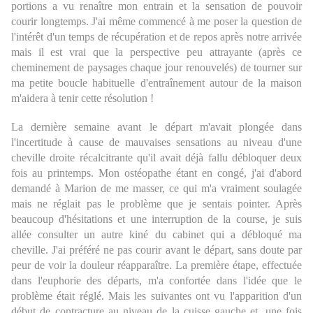
portions a vu renaître mon entrain et la sensation de pouvoir
courir longtemps. J'ai même commencé à me poser la question de
l'intérêt d'un temps de récupération et de repos après notre arrivée
mais il est vrai que la perspective peu attrayante (après ce
cheminement de paysages chaque jour renouvelés) de tourner sur
ma petite boucle habituelle d'entraînement autour de la maison
m'aidera à tenir cette résolution !
La dernière semaine avant le départ m'avait plongée dans
l'incertitude à cause de mauvaises sensations au niveau d'une
cheville droite récalcitrante qu'il avait déjà fallu débloquer deux
fois au printemps. Mon ostéopathe étant en congé, j'ai d'abord
demandé à Marion de me masser, ce qui m'a vraiment soulagée
mais ne réglait pas le problème que je sentais pointer. Après
beaucoup d'hésitations et une interruption de la course, je suis
allée consulter un autre kiné du cabinet qui a débloqué ma
cheville. J'ai préféré ne pas courir avant le départ, sans doute par
peur de voir la douleur réapparaître. La première étape, effectuée
dans l'euphorie des départs, m'a confortée dans l'idée que le
problème était réglé. Mais les suivantes ont vu l'apparition d'un
début de contracture au niveau de la cuisse gauche et, une fois