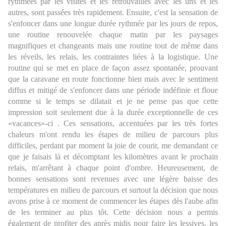
rythmées par les visites et les retrouvailles avec les uns et les
autres, sont passées très rapidement. Ensuite, c'est la sensation de
s'enfoncer dans une longue durée rythmée par les jours de repos,
une routine renouvelée chaque matin par les paysages
magnifiques et changeants mais une routine tout de même dans
les réveils, les relais, les contraintes liées à la logistique. Une
routine qui se met en place de façon assez spontanée, prouvant
que la caravane en route fonctionne bien mais avec le sentiment
diffus et mitigé de s'enfoncer dans une période indéfinie et floue
comme si le temps se dilatait et je ne pense pas que cette
impression soit seulement due à la durée exceptionnelle de ces
«vacances»-ci . Ces sensations, accentuées par les très fortes
chaleurs m'ont rendu les étapes de milieu de parcours plus
difficiles, perdant par moment la joie de courir, me demandant ce
que je faisais là et décomptant les kilomètres avant le prochain
relais, m'arrêtant à chaque point d'ombre. Heureusement, de
bonnes sensations sont revenues avec une légère baisse des
températures en milieu de parcours et surtout la décision que nous
avons prise à ce moment de commencer les étapes dès l'aube afin
de les terminer au plus tôt. Cette décision nous a permis
également de profiter des après midis pour faire les lessives, les