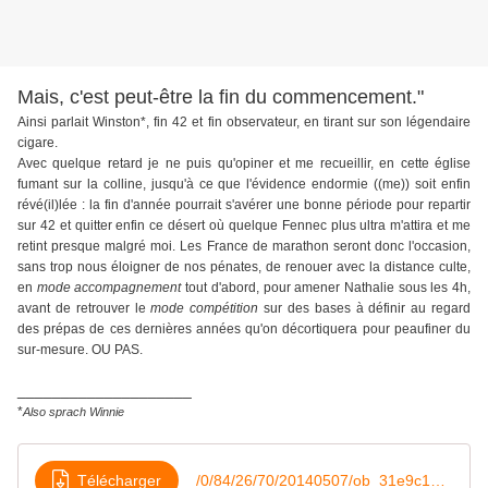
Mais, c'est peut-être la fin du commencement."
Ainsi parlait Winston*,
fin 42 et fin observateur, en tirant sur
son légendaire
cigare.
Avec quelque retard je ne puis qu'opiner et me recueillir, en cette église
fumant sur la colline, jusqu'à ce que l'évidence endormie ((me)) soit enfin
révé(il)lée : la fin d'année pourrait s'avérer une bonne période pour repartir
sur 42 et quitter enfin ce désert où quelque Fennec plus ultra m'attira et me
retint presque malgré moi.
Les France de marathon seront donc l'occasion,
sans trop nous éloigner de nos pénates
, de renouer avec la distance culte,
en
mode accompagnement
tout d'abord, pour amener Nathalie sous les 4h,
avant de retrouver le
mode compétition
sur des bases à définir au regard
des prépas de ces dernières années qu'on décortiquera pour peaufiner du
sur-mesure. OU PAS.
____________________
*
Also sprach Winnie
Télécharger
/0/84/26/70/20140507/ob_31e9c1_prepa-paris-2008