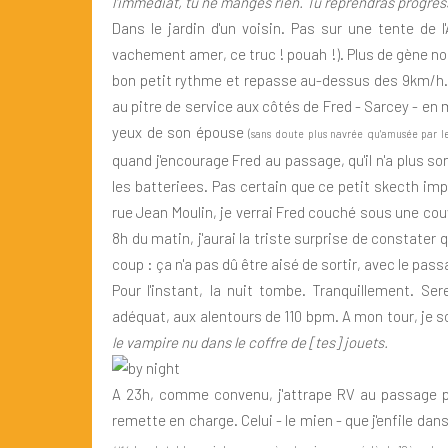
l'immédiat, tu ne manges rien. Tu reprendras progre
Dans le jardin d'un voisin. Pas sur une tente de l
vachement amer, ce truc ! pouah !). Plus de gène 
bon petit rythme et repasse au-dessus des 9km/h. 
au pitre de service aux côtés de Fred - Sarcey - en
yeux de son épouse
(sans doute plus navrée qu'amusée par l
quand j'encourage Fred au passage, qu'il n'a plus s
les batteriees. Pas certain que ce petit skecth imp
rue Jean Moulin, je verrai Fred couché sous une couv
8h du matin, j'aurai la triste surprise de constater
coup : ça n'a pas dû être aisé de sortir, avec le pas
Pour l'instant, la nuit tombe. Tranquillement. Se
adéquat, aux alentours de 110 bpm. A mon tour, je s
le vampire nu dans le coffre de [tes] jouets.
A 23h, comme convenu, j'attrape RV au passage pour
remette en charge. Celui - le mien - que j'enfile dan