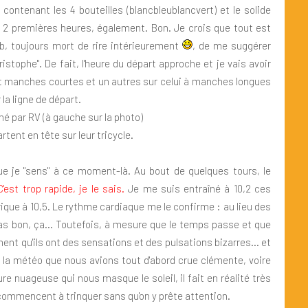
contenant les 4 bouteilles (blancbleublancvert) et le solide
 2 premières heures, également. Bon. Je crois que tout est
, toujours mort de rire intérieurement
, de me suggérer
stophe". De fait, l'heure du départ approche et je vais avoir
ot manches courtes et un autres sur celui à manches longues
 la ligne de départ.
né par RV (à gauche sur la photo)
rtent en tête sur leur tricycle.
que je "sens" à ce moment-là. Au bout de quelques tours, le
'est trop rapide, je le sais.
Je me suis entraîné à 10,2 ces
rique à 10,5. Le rythme cardiaque me le confirme : au lieu des
. Pas bon, ça... Toutefois, à mesure que le temps passe et que
ment qu'ils ont des sensations et des pulsations bizarres... et
ue la météo que nous avions tout d'abord crue clémente, voire
ure nuageuse qui nous masque le soleil, il fait en réalité très
 commencent à trinquer sans qu'on y prête attention.