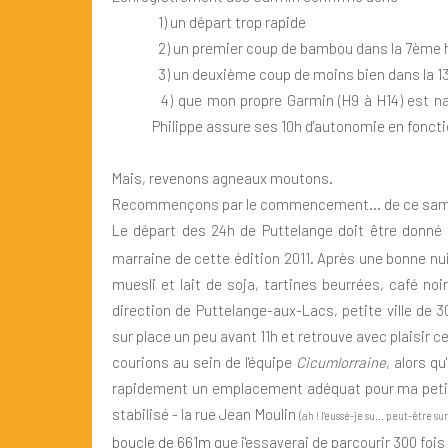
1) un départ trop rapide
2) un premier coup de bambou dans la 7ème h
3) un deuxième coup de moins bien dans la 1
4) que mon propre Garmin (H9 à H14) est nas
Philippe assure ses 10h d'autonomie en fonct
Mais, revenons agneaux moutons.
Recommençons par le commencement... de ce samed
Le départ des 24h de Puttelange doit être donné
marraine de cette édition 2011. Après une bonne nuit 
muesli et lait de soja, tartines beurrées, café noi
direction de Puttelange-aux-Lacs, petite ville de 3
sur place un peu avant 11h et retrouve avec plaisir 
courions au sein de l'équipe
Cicumlorraine
, alors qu
rapidement un emplacement adéquat pour ma petit
stabilisé - la rue Jean Moulin
(ah ! l'eussé-je su... peut-être su
boucle de 661m
que j'essayerai de parcourir 300 foi