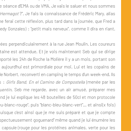
une séance d'EMA ou de VMA. Je vais le saluer et nous sommes
Hermagot
?". Je fais la connaissance de Frédéric Mary, alias
me ferai cette réflexion, plus tard dans la journée, que Fred a
dy Gonzales) : "petit mais nerveux", comme il dira en riant.
ées perpendiculairement à la rue Jean Moulin. Les coureurs
ntaine est attendue. Et je vois maintenant Seb qui se dirige
porté les 24h de Roche la Molière il y a un mois, portant son
aujourd'hui est primordiale pour moi. Lui et les copains de
 de Norbert, reconverti en camping le temps d'un week-end. Ils
s :
Girl's Band
,
En el Camino de Compostella
(menée par
les
uentin
. Seb me regarde, avec un air amusé, préparer mes
d je lui explique les 48 bouteilles de 50cl et mon protocole
-blanc-rouge", puis "blanc-bleu-blanc-vert"... et ainsi(x fois)
 puisque c'est ainsi que je me suis préparé et que je compte
"respectueusement goguenard" même quand je lui énumère les
a capsule (rouge pour les protéines animales, verte pour les