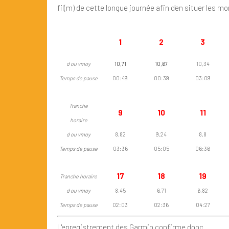
fil(m) de cette longue journée afin d'en situer les 
Tranche
1
2
3
horaire
d ou vmoy
10,71
10,67
10,34
Temps de pause
00:49
00:39
03:09
Tranche
9
10
11
horaire
d ou vmoy
8,82
9,24
8,8
Temps de pause
03:36
05:05
06:36
17
18
19
Tranche horaire
d ou vmoy
8,45
6,71
6,82
Temps de pause
02:03
02:36
04:27
L'enregistrement des Garmin confirme donc