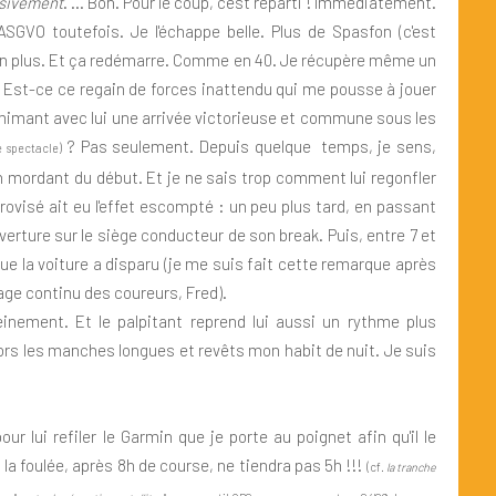
ssivement
."... Bon. Pour le coup, c'est reparti ! Immédiatement.
'ASGVO toutefois. Je l'échappe belle. Plus de Spasfon (c'est
non plus. Et ça redémarre. Comme en 40. Je récupère même un
Est-ce ce regain de forces inattendu qui me pousse à jouer
 mimant avec lui une arrivée victorieuse et commune sous les
? Pas seulement. Depuis quelque temps, je sens,
e spectacle)
on mordant du début. Et je ne sais trop comment lui regonfler
rovisé ait eu l'effet escompté : un peu plus tard, en passant
erture sur le siège conducteur de son break. Puis, entre 7 et
 que la voiture a disparu (je me suis fait cette remarque après
sage continu des coureurs, Fred).
reinement. Et le palpitant reprend lui aussi un rythme plus
ors les manches longues et revêts mon habit de nuit. Je suis
 lui refiler le Garmin que je porte au poignet afin qu'il le
s la foulée, après 8h de course, ne tiendra pas 5h !!!
(cf.
la tranche