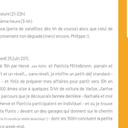
eure (21-22h)
3ème heure (3-4h)
e (perte de satellites dès 4h de course) alors que celui de
ionnement non dégradé (merci encore, Philippe !)
i 25 juin 2011.
 à 15h par Hervé
et Patricia Mittelbronn, parrain et
-aka RV(M)-
et un réveil... sans réveil, je m'offre un petit-déj' standard -
r - et finis de préparer mes affaires pour partir vers 10h en
000 âmes sise à quelques 3/4h de voiture de Varize. J'arrive
ce parcours que je découvrais
l'année dernière
- Nathalie et moi
'Hervé et Patricia participaient en individuel - et où je trouve
e Punto : devant un des garages qui donnent sur le chemin
- dont les 150m concluent
la petite
r la fin aurais-je résisté davantage ! )
s ce week-end.