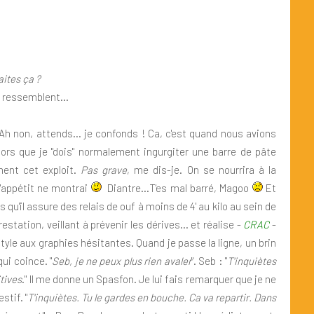
aites ça ?
 ressemblent...
Ah non, attends... je confonds ! Ca, c'est quand nous avions
lors que je "dois" normalement ingurgiter une barre de pâte
ent cet exploit.
Pas grave
, me dis-je. On se nourrira à la
d'appétit ne montrai
Diantre...T'es mal barré, Magoo
Et
s qu'il assure des relais de ouf à moins de 4' au kilo au sein de
tation, veillant à prévenir les dérives... et réalise -
CRAC
-
tyle aux graphies hésitantes. Quand je passe la ligne, un brin
ui coince. "
Seb, je ne peux plus rien avaler
". Seb : "
T'inquiètes
itives
." Il me donne un Spasfon. Je lui fais remarquer que je ne
stif. "
T'inquiètes. Tu le gardes en bouche. Ca va repartir. Dans