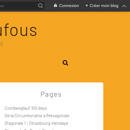
Connexion
+
Créer mon blog
ufous
)
Pages
Covidweglauf 100 days
De la Circumlorraine à l'Hexagonale
Diagonale 1 : Strasbourg-Hendaye