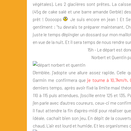
végétales). Les 2 glacières sont prêtes. La caisse 
(45g de cake salé et une barre amande Gerblé) des
prêt ! Ooooops
Je suis encore en jean ! Et Seb
gentîment : "tu devrais te préparer maintenant, Chri
juste le temps d'épingler un dossard sur mon maill
en vue de la nuit. Et il sera temps de nous rendre sur
15h - Le départ est don
Norbert et Quentin pa
D'emblée, j'adopte une allure assez rapide. Celle 
Garmin me confirmera que
je tourne à 10,7km/h. C
derniers temps, après avoir fixé la limite maxi théo
110 à 115 puls attendues, j'oscille entre 125 et 135
j'en parle avec d'autres coureurs, ceux-ci me confir
il faut attendre la fin d'après-midi pour réaliser q
idéale, cachait bien son jeu. En dépit de la couvert
chaud. L'air est lourd et humide. Et les organismes