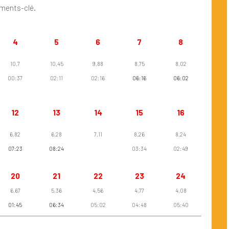
moments-clé.
4
5
6
7
8
10,7
10,45
9,88
8,75
8,02
00:37
02:11
02:16
06:16
06:02
12
13
14
15
16
6,82
6,28
7,11
8,26
8,24
07:23
08:24
03:34
02:49
20
21
22
23
24
6,67
5,36
4,56
4,77
4,08
01:45
06:34
05:02
04:48
05:40