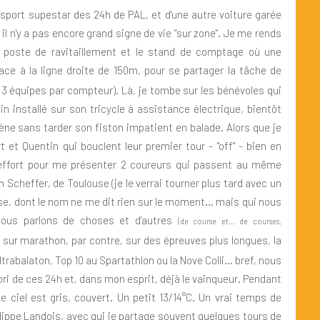
isport supestar des 24h de PAL, et d'une autre voiture garée
 n'y a pas encore grand signe de vie "sur zone". Je me rends
e poste de ravitaillement et le stand de comptage où une
ace à la ligne droite de 150m, pour se partager la tâche de
 3 équipes par compteur). Là, je tombe sur les bénévoles qui
in installé sur son tricycle à assistance électrique, bientôt
ène sans tarder son fiston impatient en balade. Alors que je
t et Quentin qui bouclent leur premier tour - "off" - bien en
 effort pour me présenter 2 coureurs qui passent au même
cheffer, de Toulouse (je le verrai tourner plus tard avec un
e, dont le nom ne me dit rien sur le moment... mais qui nous
ous parlons de choses et d'autres
(de course et... de courses,
sur marathon, par contre, sur des épreuves plus longues, la
trabalaton, Top 10 au Spartathlon ou la Nove Colli... bref, nous
ori de ces 24h et, dans mon esprit, déjà le vainqueur. Pendant
ciel est gris, couvert. Un petit 13/14°C. Un vrai temps de
ilippe Landois, avec qui je partage souvent quelques tours de