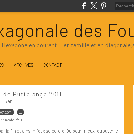
xagonale des Fo
L'Hexagone en courant... en famille et en diagonale(s
ES
ARCHIVES
CONTACT
s de Puttelange 2011
24h
.07.2011
…
r hexafoufou
r la fin et ainsi mieux se perdre. Ou pour mieux retrouver le