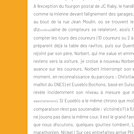
A l'exception du fourgon postal de JC Raby, le hand
comme la mienne devant l'alignement des garages, il
au bout de la rue Jean Moulin, où se trouvent l
diz
aine de compteurs se relaieront, assis f
(oudouz)
compter les tours des coureurs (10 coureurs ou 2 à
préparent déjà la table des ravitos, puis sur Quent
rejoint par son père, Norbert, qui me salue et emm
reviens vers la voiture, je croise à nouveau Norber
avance sur les coureurs. Norbert interrompt son
moment, en reconnaissance du parcours : Christian S
maillot du CNES) et Eusebio Bochons, basé en Suiss
révèle incidemment son niveau à mesure que n
. Si Eusebio a le même chrono que moi 
essentiellement)
comparaison n'est pas soutenable : victoire(s?) à l'Ul
ne jouons pas dans la même cour. Il est le grand fav
que nous discutons, quelques gouttes tombent. Le 
marathonien. Nickel ! Sur ces entrefaites arrive Ph