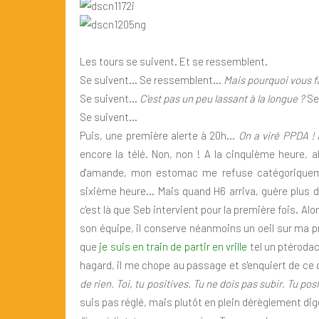
Les tours se suivent. Et se ressemblent.
Se suivent... Se ressemblent...
Mais pourquoi vous f
Se suivent...
C'est pas un peu lassant à la longue ?
Se
Se suivent...
Puis, une première alerte à 20h...
On a viré PPDA !
encore la télé. Non, non ! A la cinquième heure, a
d'amande, mon estomac me refuse catégoriquem
sixième heure... Mais quand H6 arriva, guère plus 
c'est là que Seb intervient pour la première fois. Alor
son équipe, il conserve néanmoins un oeil sur ma pres
que
je suis en train de partir en vrille
tel un ptérodac
hagard, il me chope au passage et s'enquiert de ce q
de rien. Toi, tu positives. Tu ne dois pas subir. Tu pos
suis pas réglé, mais plutôt en plein dérèglement dige