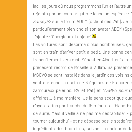
lac, les jours où nous programmons l'un et l'autre 
rejoints par un coureur qui me lance un espiègle : "
Sarcey52
sur le forum ADDM (cf.
le fil des 24h
). Je 
particulièrement bien choisi son avatar ADDM (Spee
J'ajoute : "énergique et enjoué"
Les voitures sont désormais plus nombreuses, gar
sont en train d'arriver petit à petit. Une bonne ce
tranquillement vers moi.
Sébastien Albert
qui a rem
précédent record de Moselle à 211km. Sa présence 
l'ASGVO se sont installés dans le jardin des voisins
vont cartonner au sein de 3 équipes de 6 coureur
zamoureux pélerins, RV et Pat
) et l'
ASGVO pour Q
affaires... à ma manière. Je le sens sceptique quan
d'hydratation par tranche de 15 minutes : "blanc-bleu
de suite. Mais il veille à ne pas me déstabiliser -
tourner aujourd'hui - et ne dépasse pas le stade 
ingrédients des bouteilles, suivant la couleur de l