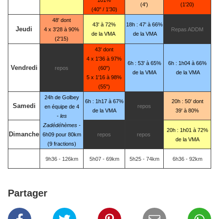
101%
(4')
(1'20)
(40" / 1'30)
48' dont
43' à 72%
18h : 47' à 66%
Jeudi
4 x 3'28 à 90%
Repas ADDM
de la VMA
de la VMA
(2'15)
43' dont
4 x 1'36 à 97%
6h : 53' à 65%
6h : 1h04 à 66%
Vendredi
repos
(60")
de la VMA
de la VMA
5 x 1'16 à 98%
(55")
24h de Golbey
6h : 1h17 à 67%
20h : 50' dont
Samedi
repos
en équipe de 4
de la VMA
39' à 80%
- les
Zadédéhèmes -
20h : 1h01 à 72%
Dimanche
6h09 pour 80km
repos
repos
de la VMA
(9 fractions)
9h36 - 126km
5h07 - 69km
5h25 - 74km
6h36 - 92km
Partager