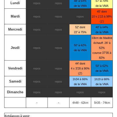
48' à 64%
57' à 70%
Lundi
repos
repos
de la VMA
de la VMA
45' dont
Mardi
repos
repos
repos
10 x 1'15 à 99%
(1')
52' dont
40' à 64%
Mercredi
repos
repos
22' à 75%
de la VMA
10km de Madine
échauff. 26' à
50' à 62%
Jeudi
repos
repos
62%
de la VMA
course 37'35 à
82%
44' dont
50' à 62%
Vendredi
repos
repos
4 x 3'28 à 90%
de la VMA
(2')
1h34 à 66%
1h19 à 66%
Samedi
repos
repos
de la VMA
de la VMA
Dimanche
repos
repos
repos
repos
-
-
4h48 - 62km
5h35 - 74km
Echéances à venir