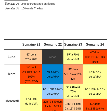
S
emaine 26
: 24h de Puttelange en équipe
S
emaine 34
: 100km de Theillay
Semaine 21
Semaine 22
Semaine 23
Semaine 24
43' dont
57' dont
57' à 70%
Lundi
repos
10 x 1'15 à 100%
25' à 76%
de la VMA
(50")
57' dont
52' dont
2 x 10 x 36"6 à
40' à 61%
57' à 70%
Mardi
5 x 3'24 à 91%
102%
de la VMA
de la VMA
(2')
(32" / 1'30)
6h : 1h02 à
6h : 1h04 à 67%
6h : 1h02 à 70%
70%
de la VMA
de la VMA
de la VMA
45' à 69%
Mercredi
20h : 38'40 dont
de la VMA
18h : 54' dont
59' dont
2 x 6 x 54"9 à
2 x 13' à 78%
8 x 2'38 à 94%