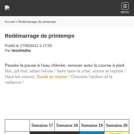
MENU
Accueil
» Redémarrage de printemps
Redémarrage de printemps
Publié le 17/06/2012 à 17:00
Par
hexafoufou
Passée la pause à l'eau chlorée, renouer avec la course à pied.
Mai, joli mai, attise l'envie ! Sans taire la crise, sonne la reprise !
Haut les coeurs,
Gaule en transe
!
Chausse l'ardeur
et la
vaillance !
Semaine 17
Semaine 18
Semaine 19
Semaine 20