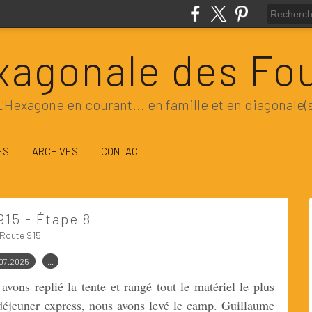
xagonale des Fo
L'Hexagone en courant... en famille et en diagonale(s
ES
ARCHIVES
CONTACT
915 - Étape 8
Route 915
07.2025
…
vons replié la tente et rangé tout le matériel le plus
 déjeuner express, nous avons levé le camp. Guillaume