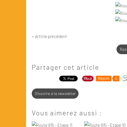
« Article précédent
Reto
Partager cet article
Repost
0
S'inscrire à la newsletter
Vous aimerez aussi :