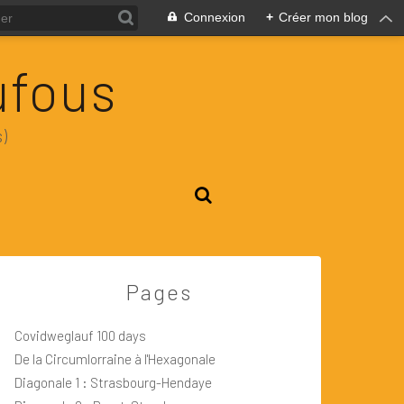
Connexion
+
Créer mon blog
ufous
)
Pages
Covidweglauf 100 days
De la Circumlorraine à l'Hexagonale
Diagonale 1 : Strasbourg-Hendaye