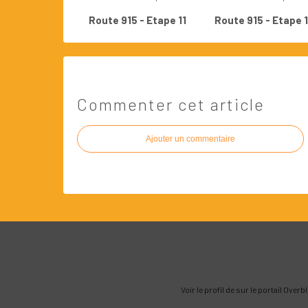
Route 915 - Etape 11
Route 915 - Etape 
Commenter cet article
Ajouter un commentaire
Voir le profil de
sur le portail Overb