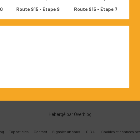
10
Route 915 - Étape 9
Route 915 - Étape 7
Hébergé par
Overblog
log
Top articles
Contact
Signaler un abus
C.G.U.
Cookies et données pe