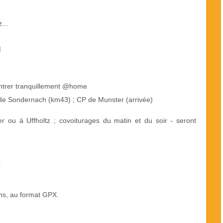
...
rentrer tranquillement @home
 de Sondernach (km43) ; CP de Munster (arrivée)
er ou à Uffholtz ; covoiturages du matin et du soir - seront
à
ions, au format GPX.