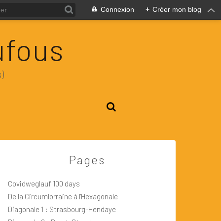
Connexion
+
Créer mon blog
ufous
)
Pages
Covidweglauf 100 days
De la Circumlorraine à l'Hexagonale
Diagonale 1 : Strasbourg-Hendaye