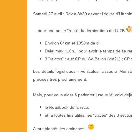
Samedi 27 avril : Rdv à 8h30 devant l'église d'Uffholtz
... pour une petite "reco" du dernier tiers de l'U2B
Environ 64km et 1950m de d+
Délai max : 10h... pour avoir le temps de se 
3 "ravitos" : aux CP du Gd Ballon (km21) ; CP
Les détails logistiques - véhicules laissés à Munst
précisés très prochainement.
Mais, pour vous aider à patienter jusque là, voici déj
le Roadbook de la reco,
et, à toutes fins utiles, les "traces" des 3 sect
A tout bientôt, les aminches !