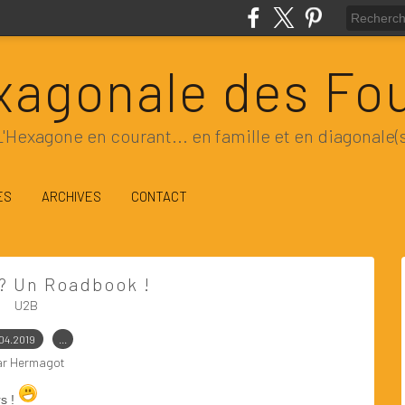
xagonale des Fo
L'Hexagone en courant... en famille et en diagonale(s
ES
ARCHIVES
CONTACT
? Un Roadbook !
U2B
.04.2019
…
ar Hermagot
rs !