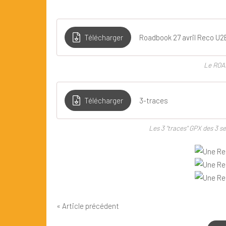
Télécharger
Roadbook 27 avril Reco U2
Le ROA
Télécharger
3-traces
Les 3 "traces" GPX des 3 s
« Article précédent