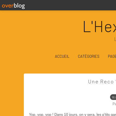
L'He
ACCUEIL
CATÉGORIES
PAG
Une Reco 
16
P
Yop, yop, yop ! Dans 10 jours, on y sera, les p'tits ga