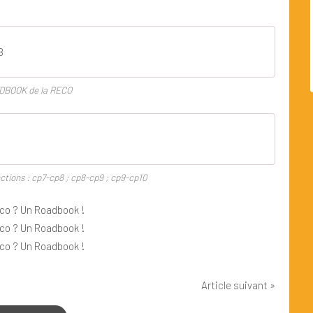
B
DBOOK de la RECO
ections : cp7-cp8 ; cp8-cp9 ; cp9-cp10
Article suivant »