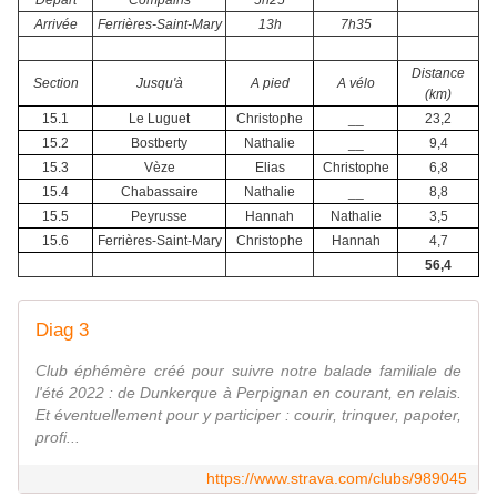
Départ
Compains
5h25
Arrivée
Ferrières-Saint-Mary
13h
7h35
Distance
Section
Jusqu'à
A pied
A vélo
(km)
15.1
Le Luguet
Christophe
__
23,2
15.2
Bostberty
Nathalie
__
9,4
15.3
Vèze
Elias
Christophe
6,8
15.4
Chabassaire
Nathalie
__
8,8
15.5
Peyrusse
Hannah
Nathalie
3,5
15.6
Ferrières-Saint-Mary
Christophe
Hannah
4,7
56,4
Diag 3
Club éphémère créé pour suivre notre balade familiale de
l'été 2022 : de Dunkerque à Perpignan en courant, en relais.
Et éventuellement pour y participer : courir, trinquer, papoter,
profi...
https://www.strava.com/clubs/989045