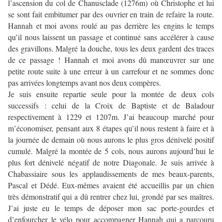
l’ascension du col de Chanusclade (1276m) où Christophe et lui
se sont fait embitumer par des ouvrier en train de refaire la route.
Hannah et moi avons roulé au pas derrière les engins le temps
qu’il nous laissent un passage et continué sans accélérer à cause
des gravillons. Malgré la douche, tous les deux gardent des traces
de ce passage ! Hannah et moi avons dû manœuvrer sur une
petite route suite à une erreur à un carrefour et ne sommes donc
pas arrivées longtemps avant nos deux compères.
Je suis ensuite repartie seule pour la montée de deux cols
successifs : celui de la Croix de Baptiste et de Baladour
respectivement à 1229 et 1207m. J’ai beaucoup marché pour
m’économiser, pensant aux 8 étapes qu’il nous restent à faire et à
la journée de demain où nous aurons le plus gros dénivelé positif
cumulé. Malgré la montée de 5 cols, nous aurons aujourd’hui le
plus fort dénivelé négatif de notre Diagonale. Je suis arrivée à
Chabassiaire sous les applaudissements de mes beaux-parents,
Pascal et Dédé. Eux-mêmes avaient été accueillis par un chien
très démonstratif qui a dû rentrer chez lui, grondé par ses maîtres.
J’ai juste eu le temps de déposer mon sac porte-gourdes et
d’enfourcher le vélo pour accompagner Hannah qui a parcouru